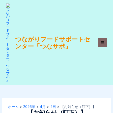
内
容
を
ス
キ
ッ
つながりフードサポートセ
プ
ンター「つなサポ」
Main
Men
ホーム
2026年
4月
2日
【お知らせ（訂正）】
【お知らせ（訂正）】