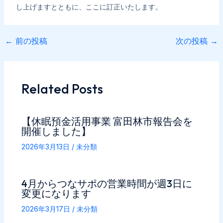
し上げますとともに、ここに訂正いたします。
←
前の投稿
次の投稿
→
投
稿
ナ
ビ
Related Posts
ゲ
ー
シ
【休眠預金活用事業 富田林市報告会を
ョ
開催しました】
ン
2026年3月13日
/
未分類
4月からつなサポの営業時間が週3日に
変更になります
2026年3月17日
/
未分類