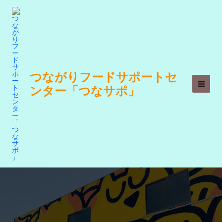
内
容
を
ス
キ
ッ
つながりフードサポートセ
プ
ンター「つなサポ」
Main
Men