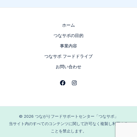
ポ
オ
ー
プ
ホーム
ニ
つなサポの目的
ン
グ
事業内容
イ
つなサポ フードドライブ
ベ
ン
お問い合わせ
ト
を
行
い
ま
し
© 2026 つながりフードサポートセンター「つなサポ」
た
当サイト内のすべてのコンテンツに関して許可なく複製し利用する
ことを禁止します。